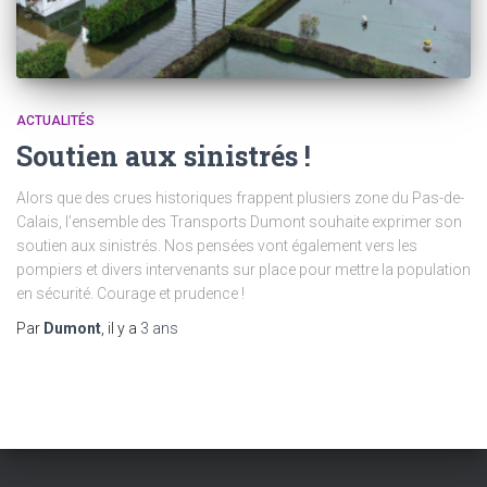
ACTUALITÉS
Soutien aux sinistrés !
Alors que des crues historiques frappent plusiers zone du Pas-de-
Calais, l’ensemble des Transports Dumont souhaite exprimer son
soutien aux sinistrés. Nos pensées vont également vers les
pompiers et divers intervenants sur place pour mettre la population
en sécurité. Courage et prudence !
Par
Dumont
, il y a
3 ans