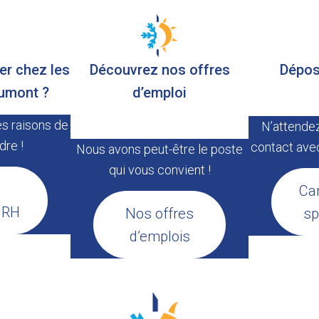
ler chez les
Découvrez nos offres
Dépos
umont ?
d’emploi
s raisons de
N’attendez
dre !
contact avec
Nous avons peut-être le poste
qui vous convient !
Ca
e RH
Nos offres
sp
d’emplois