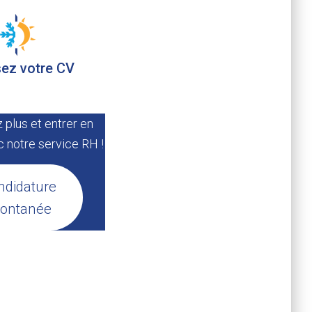
ez votre CV
 plus et entrer en
 notre service RH !
ndidature
ontanée