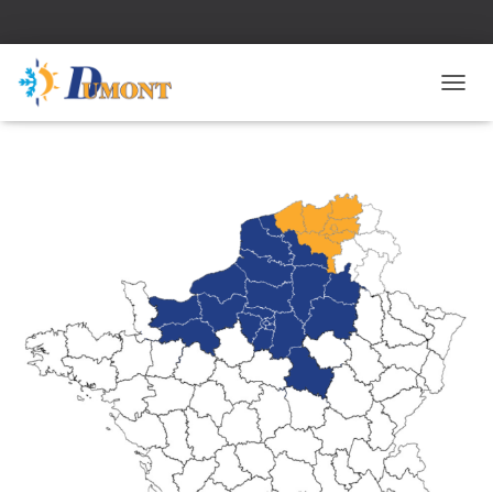
NOS SOLUTIONS
D
É
P
L
I
E
R
L
A
N
A
V
I
G
A
T
I
O
N