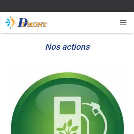
Transport durable
D
É
P
L
Nos actions
I
E
R
L
A
N
A
V
I
G
A
T
I
O
N