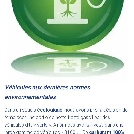
Véhicules aux dernières normes
environnementales
Dans un soucis
écologique
, nous avons pris la décision de
remplacer une partie de notre flotte gasoil par des
véhicules dits « verts ». Ainsi, nous avons investi dans une
large gamme de véhicules « B100 » . Ce
carburant 100%