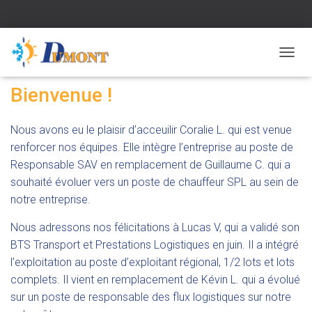
Publié par
Dumont
le
6 décembre 2023
D
É
Bienvenue !
P
L
I
Nous avons eu le plaisir d’acceuilir Coralie L. qui est venue
E
R
renforcer nos équipes. Elle intègre l’entreprise au poste de
L
Responsable SAV en remplacement de Guillaume C. qui a
A
souhaité évoluer vers un poste de chauffeur SPL au sein de
N
A
notre entreprise.
V
I
Nous adressons nos félicitations à Lucas V, qui a validé son
G
BTS Transport et Prestations Logistiques en juin. Il a intégré
A
l’exploitation au poste d’exploitant régional, 1/2 lots et lots
T
I
complets. Il vient en remplacement de Kévin L. qui a évolué
O
sur un poste de responsable des flux logistiques sur notre
N